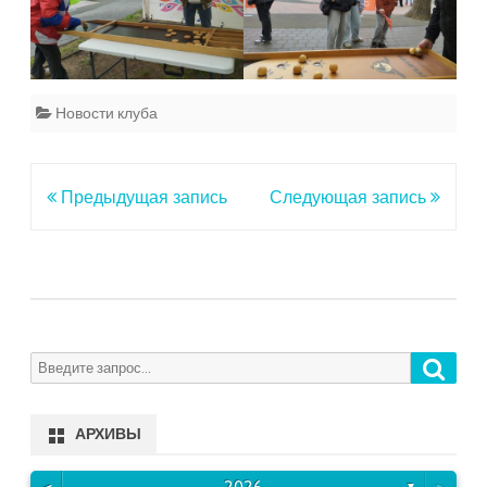
Новости клуба
Навигация
Предыдущая запись
Следующая запись
по
записям
Поиск
Search
for:
АРХИВЫ
<
>
▼