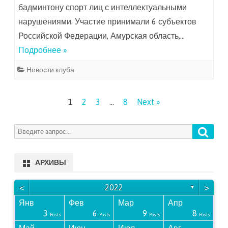
бадминтону спорт лиц с интеллектуальными
нарушениями. Участие принимали 6 субъектов
Российской Федерации, Амурская область,…
Подробнее »
Новости клуба
Пагинация
1
2
3
…
8
Next »
записей
Поиск
Search
for:
АРХИВЫ
<
>
2022
▼
Янв
Фев
Мар
Апр
3
6
9
8
Posts
Posts
Posts
Posts
Posts
Posts
Posts
Posts
Posts
Posts
Posts
Posts
Posts
Posts
Posts
Posts
Posts