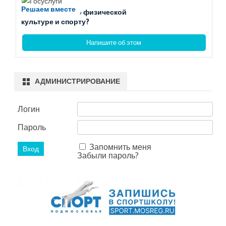
Решаем вместе
Есть вопросы по физической
культуре и спорту?
Напишите об этом
АДМИНИСТРИРОВАНИЕ
Логин
Пароль
Запомнить меня
Забыли пароль?