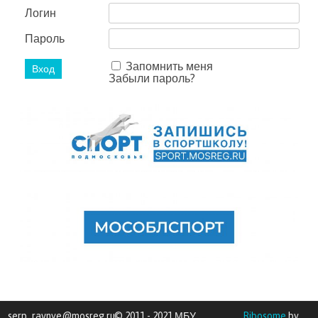
Логин
Пароль
Запомнить меня
Забыли пароль?
serp_ravnye@mosreg.ru
© 2011 - 2021 МБУ
Ribosome
by