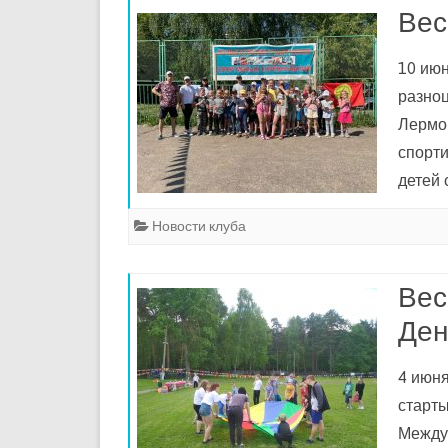
Вес
10 июн
разно
Лермон
спорт
детей
Новости клуба
Вес
Ден
4 июня
старты
Между