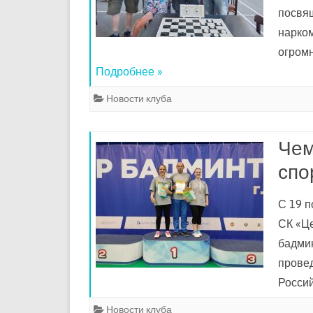
посвя
нарко
огром
Подробнее »
Новости клуба
Чем
спо
С 19 п
СК «Ц
бадмин
прове
Росси
Новости клуба