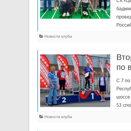
СК «Ц
бадмин
прове
Росси
Новости клуба
Вто
по 
С 7 по
Респуб
шоссе 
53 сп
Новости клуба