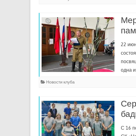
Мер
пам
22 июн
состоя
посвя
одна и
Новости клуба
Сер
бад
С 16 п