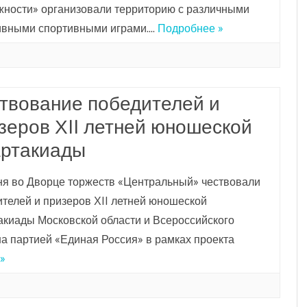
жности» организовали территорию с различными
ивными спортивными играми….
Подробнее »
твование победителей и
зеров ХII летней юношеской
ртакиады
ня во Дворце торжеств «Центральный» чествовали
телей и призеров ХII летней юношеской
акиады Московской области и Всероссийского
а партией «Единая Россия» в рамках проекта
»