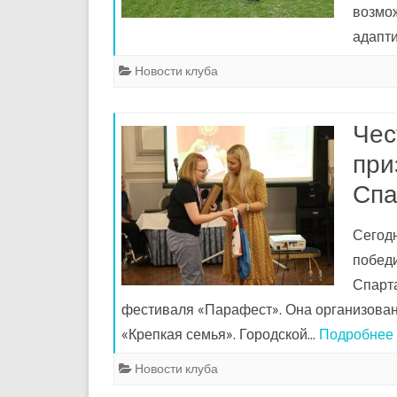
возмо
адапт
Новости клуба
Чес
при
Спа
Сегод
победи
Спарт
фестиваля «Парафест». Она организован
«Крепкая семья». Городской…
Подробнее 
Новости клуба