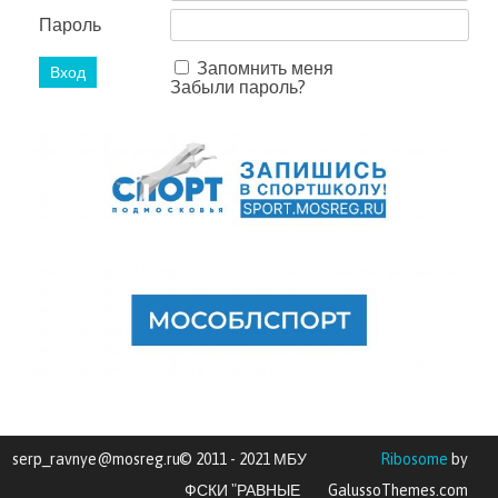
Пароль
Запомнить меня
Забыли пароль?
serp_ravnye@mosreg.ru
© 2011 - 2021 МБУ
Ribosome
by
ФСКИ "РАВНЫЕ
GalussoThemes.com