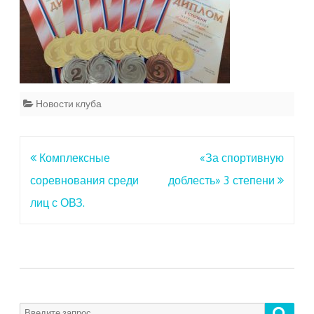
Новости клуба
Навигация
Комплексные
«За спортивную
по
соревнования среди
доблесть» 3 степени
записям
лиц с ОВЗ.
Поиск
Search