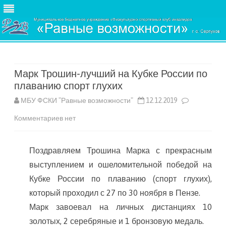
Skip
to
content
Марк Трошин-лучший на Кубке России по
плаванию спорт глухих
МБУ ФСКИ "Равные возможности"
12.12.2019
к
Комментариев
нет
записи
Поздравляем Трошина Марка с прекрасным
Марк
выступлением и ошеломительной победой на
Трошин-
Кубке России по плаванию (спорт глухих),
лучший
который проходил с 27 по 30 ноября в Пензе.
на
Марк завоевал на личных дистанциях 10
золотых, 2 серебряные и 1 бронзовую медаль.
Кубке