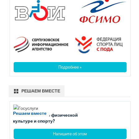
Подробнее »
РЕШАЕМ ВМЕСТЕ
Решаем вместе
Есть вопросы по физической
культуре и спорту?
Напишите об этом