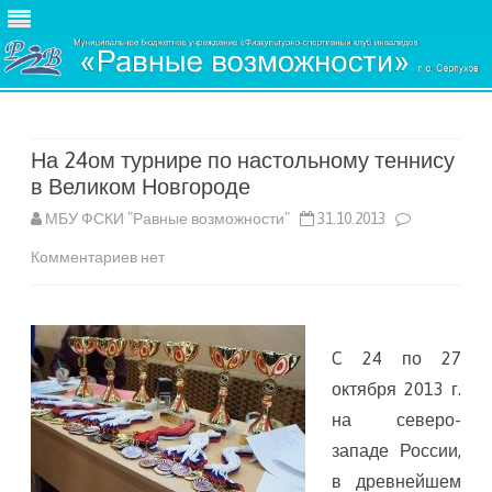
Skip
to
content
На 24ом турнире по настольному теннису
в Великом Новгороде
МБУ ФСКИ "Равные возможности"
31.10.2013
к
Комментариев
нет
записи
На
C 24 по 27
24ом
октября 2013 г.
турнире
на северо-
по
западе России,
в древнейшем
настольному