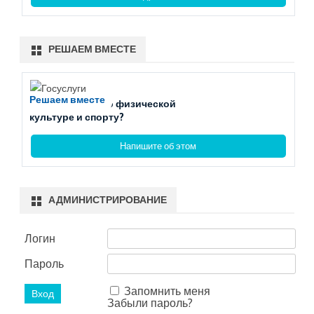
РЕШАЕМ ВМЕСТЕ
Решаем вместе
Есть вопросы по физической
культуре и спорту?
Напишите об этом
АДМИНИСТРИРОВАНИЕ
Логин
Пароль
Запомнить меня
Забыли пароль?