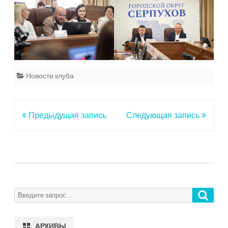
Новости клуба
Навигация
Предыдущая запись
Следующая запись
по
записям
Поиск
Search
for:
АРХИВЫ