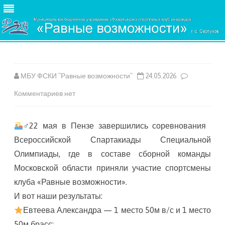
Skip
to
content
МБУ ФСКИ "Равные возможности"
24.05.2026
к
Комментариев
нет
записи
‍♂22 мая в Пензе завершились соревнования
Всероссийской Спартакиады Специальной
Олимпиады, где в составе сборной команды
Московской области приняли участие спортсмены
клуба «Равные возможности».
И вот наши результаты:
Евтеева Александра — 1 место 50м в/с и 1 место
50м брасс: