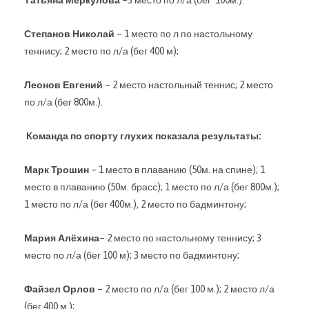
Татьяна Меркулова
–3 место по л/а (бег 100м.).
Степанов Николай
– 1 место по л по настольному
теннису; 2 место по л/а (бег 400 м);
Леонов Евгений
– 2 место настольный теннис; 2 место
по л/а (бег 800м.).
Команда по спорту глухих показала результаты:
Марк Трошин
– 1 место в плаванию (50м. на спине); 1
место в плаванию (50м. брасс); 1 место по л/а (бег 800м.);
1 место по л/а (бег 400м.), 2 место по бадминтону;
Мария Алёхина
– 2 место по настольному теннису; 3
место по л/а (бег 100 м); 3 место по бадминтону;
Файзел Орлов
– 2 место по л/а (бег 100 м.); 2 место л/а
(бег 400 м.);