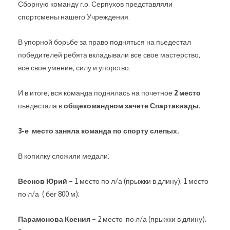
Сборную команду г.о. Серпухов представляли
спортсмены нашего Учреждения.
В упорной борьбе за право подняться на пьедестал
победителей ребята вкладывали все свое мастерство,
все свое умение, силу и упорство.
И в итоге, вся команда поднялась на почетное
2 место
пьедестала в
общекомандном зачете Спартакиады.
3-е место заняла команда по спорту слепых.
В копилку сложили медали:
Веснов Юрий
– 1 место по л/а (прыжки в длину); 1 место
по л/а ( бег 800 м);
Парамонова Ксения
– 2 место по л/а (прыжки в длину);