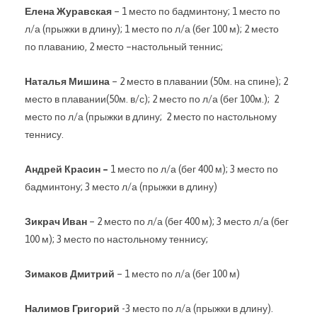
Елена Журавская
– 1 место по бадминтону; 1 место по
л/а (прыжки в длину); 1 место по л/а (бег 100 м); 2 место
по плаванию, 2 место –настольный теннис;
Наталья Мишина
– 2 место в плавании (50м. на спине); 2
место в плавании(50м. в/с); 2 место по л/а (бег 100м.); 2
место по л/а (прыжки в длину; 2 место по настольному
теннису.
Андрей Красин –
1 место по л/а (бег 400 м); 3 место по
бадминтону; 3 место л/а (прыжки в длину)
Зикрач Иван
– 2 место по л/а (бег 400 м); 3 место л/а (бег
100 м); 3 место по настольному теннису;
Зимаков Дмитрий
– 1 место по л/а (бег 100 м)
Налимов Григорий
-3 место по л/а (прыжки в длину).