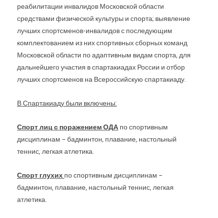
реабилитации инвалидов Московской области
Московской
средствами физической культуры и спорта; выявление
лучших спортсменов-инвалидов с последующим
области
комплектованием из них спортивных сборных команд
Московской области по адаптивным видам спорта, для
дальнейшего участия в спартакиадах России и отбор
лучших спортсменов на Всероссийскую спартакиаду.
В Спартакиаду были включены:
Спорт лиц с поражением ОДА
по спортивным
дисциплинам – бадминтон, плавание, настольный
теннис, легкая атлетика.
Спорт глухих
по спортивным дисциплинам –
бадминтон, плавание, настольный теннис, легкая
атлетика.