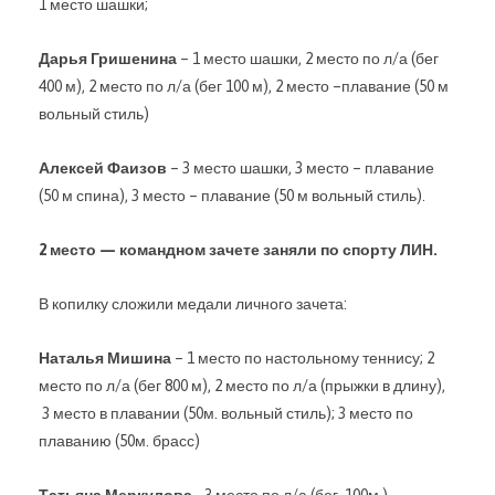
1 место шашки;
Дарья Гришенина
– 1 место шашки, 2 место по л/а (бег
400 м), 2 место по л/а (бег 100 м), 2 место –плавание (50 м
вольный стиль)
Алексей Фаизов
– 3 место шашки, 3 место – плавание
(50 м спина), 3 место – плавание (50 м вольный стиль).
2 место — командном зачете заняли по спорту ЛИН.
В копилку сложили медали личного зачета:
Наталья Мишина
– 1 место по настольному теннису; 2
место по л/а (бег 800 м), 2 место по л/а (прыжки в длину),
3 место в плавании (50м. вольный стиль); 3 место по
плаванию (50м. брасс)