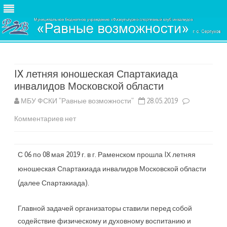
Skip
to
content
IX летняя юношеская Спартакиада
инвалидов Московской области
МБУ ФСКИ "Равные возможности"
28.05.2019
к
Комментариев
нет
записи
IX
С 06 по 08 мая 2019 г. в г. Раменском прошла IХ летняя
юношеская Спартакиада инвалидов Московской области
летняя
(далее Спартакиада).
юношеская
Спартакиада
Главной задачей организаторы ставили перед собой
содействие физическому и духовному воспитанию и
инвалидов