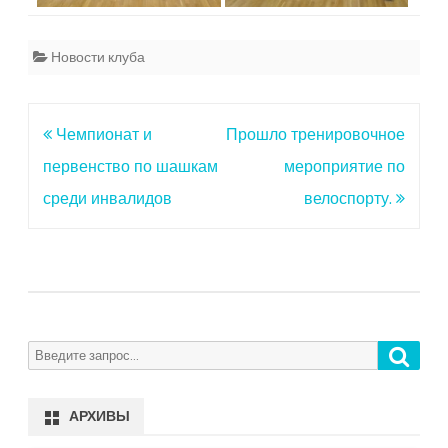
Новости клуба
Навигация
Чемпионат и
Прошло тренировочное
по
первенство по шашкам
мероприятие по
записям
среди инвалидов
велоспорту.
Поиск
Search
for:
АРХИВЫ