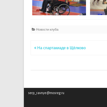
Новости клуба
Навигация
На спартакиаде в Щёлково
по
записям
serp_ravnye@mosreg.ru