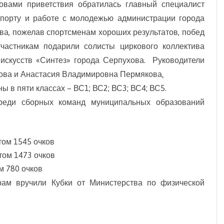
овами приветствия обратилась главный специалист
 спорту и работе с молодежью администрации города
а, пожелав спортсменам хороших результатов, побед
частникам подарили солисты циркового коллектива
искусств «Синтез» города Серпухова. Руководители
кова и Анастасия Владимировна Пермякова
.
 в пяти классах – ВС1; ВС2; ВС3; ВС4; ВС5.
реди сборных команд муниципальных образований
том 1545 очков
атом 1473 очков
м 780 очков
рам вручили Кубки от Министерства по физической