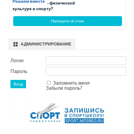
Решаем вместе
Есть вопросы по физической
культуре и спорту?
Напишите об этом
АДМИНИСТРИРОВАНИЕ
Логин
Пароль
Запомнить меня
Забыли пароль?